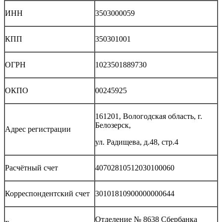
ИНН
3503000059
КПП
350301001
ОГРН
1023501889730
ОКПО
00245925
161201, Вологодская область, г.
Белозерск,
Адрес регистрации
ул. Радищева, д.48, стр.4
Расчётный счет
40702810512030100060
Корреспондентский счет
30101810900000000644
Отделение № 8638 Сбербанка