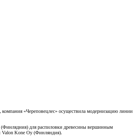
а, компания «Череповецлес» осуществила модернизацию линии
Oy (Финлядния) для распиловки древесины вершинным
 Valon Kone Oy (Финляндия).