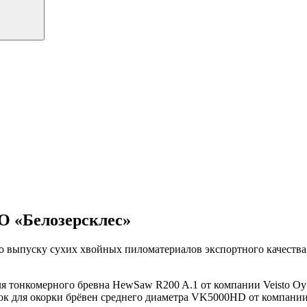
О «Белозерсклес»
по выпуску сухих хвойных пиломатериалов экспортного качеств
ля тонкомерного бревна HewSaw R200 A.1 от компании Veisto 
ок для окорки брёвен среднего диаметра VK5000HD от компании