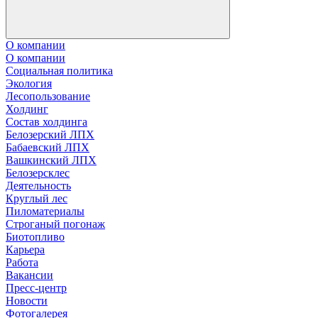
О компании
О компании
Социальная политика
Экология
Лесопользование
Холдинг
Состав холдинга
Белозерский ЛПХ
Бабаевский ЛПХ
Вашкинский ЛПХ
Белозерсклес
Деятельность
Круглый лес
Пиломатериалы
Строганый погонаж
Биотопливо
Карьера
Работа
Вакансии
Пресс-центр
Новости
Фотогалерея