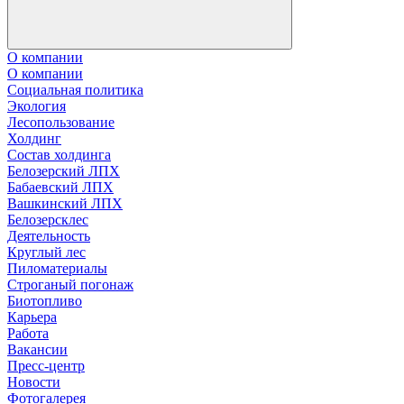
О компании
О компании
Социальная политика
Экология
Лесопользование
Холдинг
Состав холдинга
Белозерский ЛПХ
Бабаевский ЛПХ
Вашкинский ЛПХ
Белозерсклес
Деятельность
Круглый лес
Пиломатериалы
Строганый погонаж
Биотопливо
Карьера
Работа
Вакансии
Пресс-центр
Новости
Фотогалерея