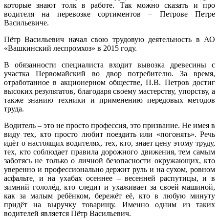
которые знают толк в работе. Так можно сказать и про
водителя на перевозке сортиментов – Петрове Петре
Васильевиче.
Пётр Васильевич начал свою трудовую деятельность в АО
«Вашкинский леспромхоз» в 2015 году.
В обязанности специалиста входит вывозка древесины с
участка Первомайский во двор потребителю. За время,
отработанное в акционерном обществе, П.В. Петров достиг
высоких результатов, благодаря своему мастерству, упорству, а
также знанию техники и применению передовых методов
труда.
Водитель – это не просто профессия, это призвание. Не имея в
виду тех, кто просто любит поездить или «погонять». Речь
идёт о настоящих водителях, тех, кто, знает цену этому труду,
тех, кто соблюдает правила дорожного движения, тем самым
заботясь не только о личной безопасности окружающих, кто
уверенно и профессионально держит руль и на сухом, ровном
асфальте, и на ухабах осеннее – весенней распутицы, и в
зимний гололёд, кто следит и ухаживает за своей машиной,
как за малым ребёнком, бережёт её, кто в любую минуту
придёт на выручку товарищу. Именно одним из таких
водителей является Пётр Васильевич.