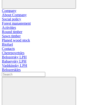
Company
About Company
Social policy
Forest management
Activities
Round timber
Sawn timber
Planed wood stock
Biofuel
Contacts
Cherepovetsles
Belozersky LPH
Babaevsky LPH
Vashkinsky LPH
Belozerskles