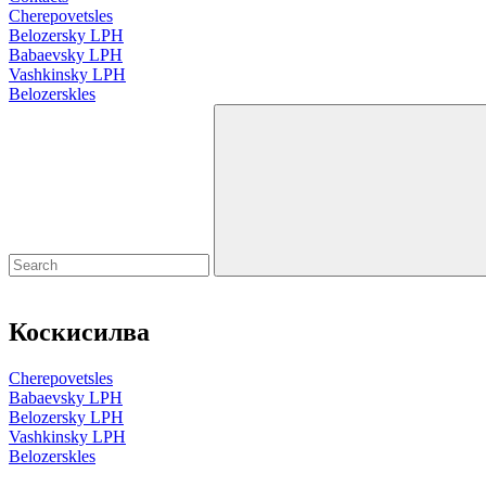
Cherepovetsles
Belozersky LPH
Babaevsky LPH
Vashkinsky LPH
Belozerskles
Коскисилва
Cherepovetsles
Babaevsky LPH
Belozersky LPH
Vashkinsky LPH
Belozerskles